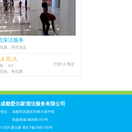
荒保洁服务
优惠，库存充足
.5
元/人
已有5人预定
价：￥0
充裕，有优惠
成都爱尔家清洁服务有限公司
地址：
成都市高新区剑南大道中段
凯旋南城1栋B座1410号
©2026 爱尔家
蜀ICP备20007160号