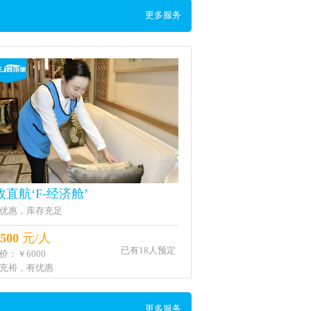
更多服务
政直航‘F-经济舱’
优惠，库存充足
500
元/人
已有18人预定
价：￥6000
充裕，有优惠
更多服务