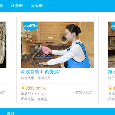
舱
商务舱
头等舱
家政直航‘F-商务舱’
家
特价优惠，库存充足
特价
￥
8999
元/人
￥
4
预定
已有56人预定
市场价：￥11300
市场
库存充裕，有优惠
库存
保姆