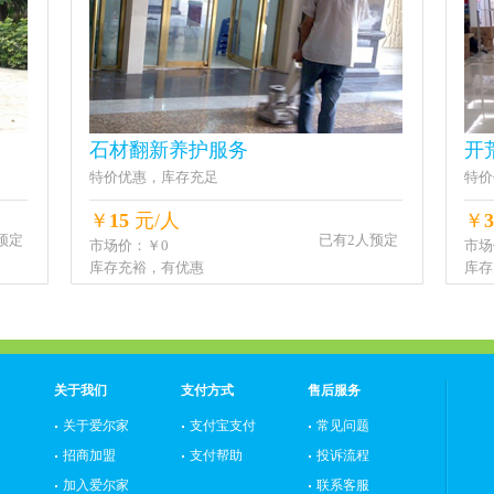
石材翻新养护服务
开
特价优惠，库存充足
特价
￥
15
元/人
￥
3
预定
已有2人预定
市场价：￥0
市场
库存充裕，有优惠
库存
关于我们
支付方式
售后服务
关于爱尔家
支付宝支付
常见问题
招商加盟
支付帮助
投诉流程
加入爱尔家
联系客服