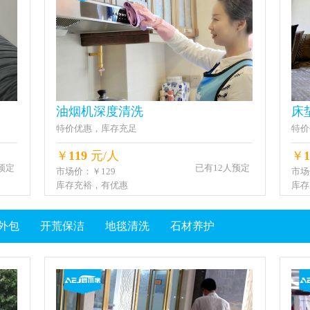
油烟机深度清洗
床
特价优惠，库存充足
特价
￥
119
元/人
￥
1
预定
已有12人预定
市场价：￥129
市场
库存充裕，有优惠
库存
外包
开荒保洁
地毯清洗
石材养护