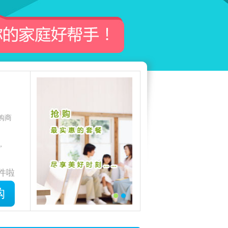
购商
，
件啦
购