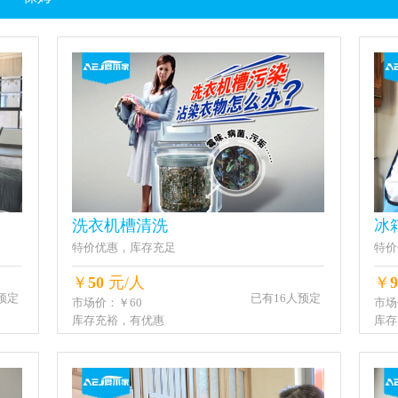
洗衣机槽清洗
冰
特价优惠，库存充足
特价
￥
50
元/人
￥
9
人预定
已有16人预定
市场价：￥60
市场
库存充裕，有优惠
库存