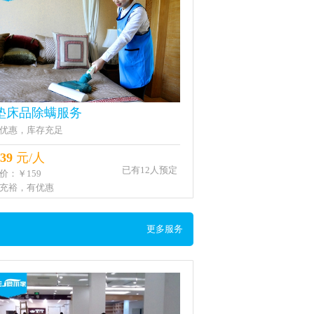
垫床品除螨服务
优惠，库存充足
39
元/人
已有12人预定
价：￥159
充裕，有优惠
更多服务