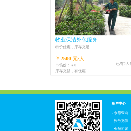
物业保洁外包服务
特价优惠，库存充足
￥
2500
元/人
已有2人
市场价：￥0
库存充裕，有优惠
用户中心
余额查询
账号充值
会员协议