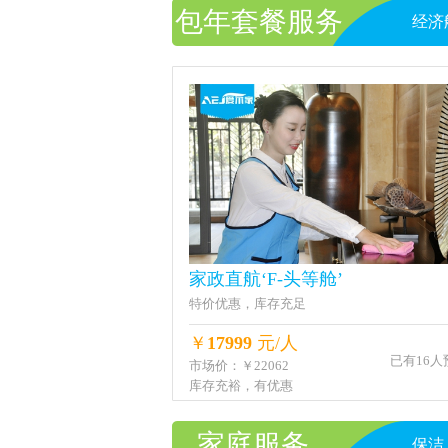
包年套餐服务
经济
家政直航‘F-头等舱’
特价优惠，库存充足
￥
17999
元/人
已有16人
市场价：￥22062
库存充裕，有优惠
家庭服务
保洁