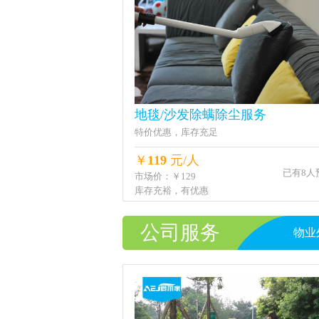
地毯/沙发除螨除尘服务
特价优惠，库存充足
￥
119
元/人
已有8人
市场价：￥129
库存充裕，有优惠
公司服务
物业