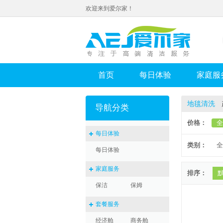
欢迎来到爱尔家！
首页
每日体验
家庭服
地毯清洗
导航分类
价格：
全
每日体验
类别：
全
每日体验
家庭服务
排序：
保洁
保姆
套餐服务
经济舱
商务舱