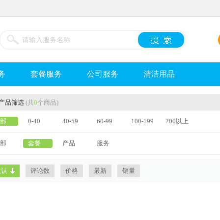
务
套餐服务
公司服务
清洁用品
产品筛选
(共
0
个商品)
部
0-40
40-59
60-99
100-199
200以上
部
套餐
产品
服务
默认
评论数
价格
最新
销量