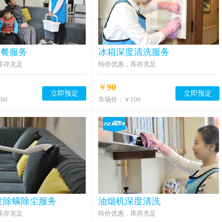
套餐服务
冰箱深度清洗服务
库存充足
特价优惠，库存充足
￥
90
立即预定
立即预定
00
市场价：
￥100
发除螨除尘服务
油烟机深度清洗
库存充足
特价优惠，库存充足