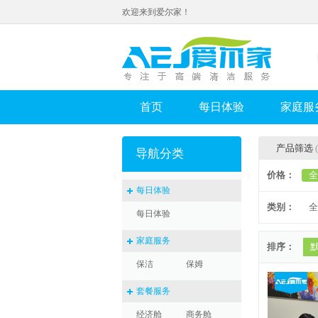
欢迎来到爱尔家！
首页
每日体验
家庭服
产品筛选
导航分类
价格：
全
每日体验
类别：
全
每日体验
家庭服务
排序：
保洁
保姆
套餐服务
经济舱
商务舱