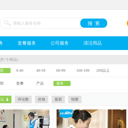
务
套餐服务
公司服务
清洁用品
(共
7
个商品)
部
0-40
40-59
60-99
100-199
200以上
部
套餐
产品
服务
默认
评论数
价格
最新
销量