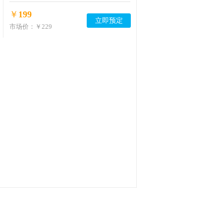
￥
199
立即预定
市场价：
￥229