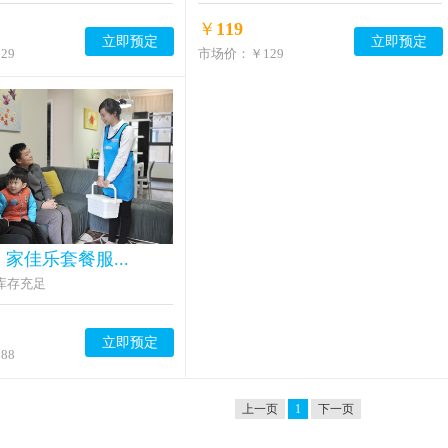
￥
119
立即预定
立即预定
29
市场价：
￥129
 家佳乐套餐服...
库存充足
立即预定
88
上一页
1
下一页