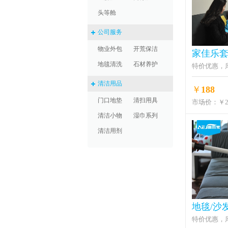
头等舱
公司服务
物业外包
开荒保洁
家佳乐
地毯清洗
石材养护
特价优惠，
清洁用品
￥
188
门口地垫
清扫用具
市场价：
￥2
清洁小物
湿巾系列
清洁用剂
地毯/沙
特价优惠，