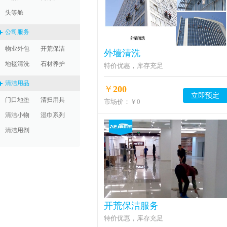
头等舱
公司服务
物业外包
开荒保洁
外墙清洗
地毯清洗
石材养护
特价优惠，库存充足
清洁用品
￥
200
立即预定
门口地垫
清扫用具
市场价：
￥0
清洁小物
湿巾系列
清洁用剂
开荒保洁服务
特价优惠，库存充足