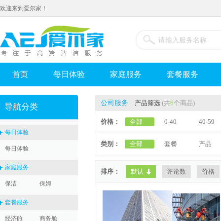
欢迎来到爱尔家！
首页
每日体验
家庭服务
套餐服务
公司服务
产品筛选
(共
6
个商品)
导航分类
价格：
全部
0-40
40-59
每日体验
类别：
全部
套餐
产品
每日体验
家庭服务
排序：
默认
评论数
价格
保洁
保姆
套餐服务
经济舱
商务舱