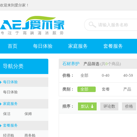
欢迎来到爱尔家！
首页
每日体验
家庭服务
套餐服务
石材养护
产品筛选
(共
0
个商品)
导航分类
价格：
全部
0-40
40-59
每日体验
类别：
全部
套餐
产品
每日体验
家庭服务
排序：
默认
评论数
价格
保洁
保姆
套餐服务
经济舱
商务舱