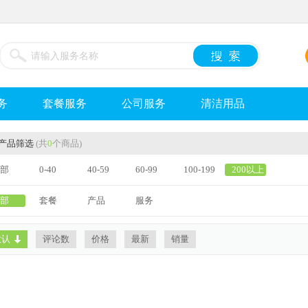
务
套餐服务
公司服务
清洁用品
产品筛选
(共
0
个商品)
部
0-40
40-59
60-99
100-199
200以上
部
套餐
产品
服务
默认
评论数
价格
最新
销量