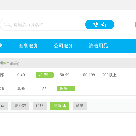
务
套餐服务
公司服务
清洁用品
(共
0
个商品)
部
0-40
40-59
60-99
100-199
200以上
部
套餐
产品
服务
默认
评论数
价格
最新
销量