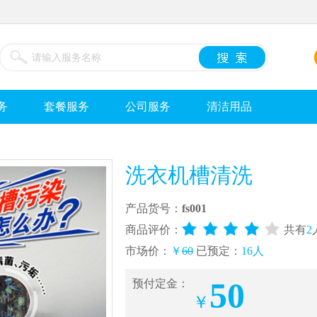
务
套餐服务
公司服务
清洁用品
洗衣机槽清洗
产品货号：
fs001
商品评价：
共有
2
市场价：
￥
60
已预定：
16
人
50
预付定金：
￥