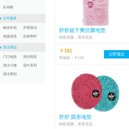
头等舱
公司服务
物业外包
开荒保洁
舒舒超干爽抗菌地垫
地毯清洗
石材养护
特价优惠，库存充足
清洁用品
￥
102
立即预定
门口地垫
清扫用具
市场价：
￥158
清洁小物
湿巾系列
清洁用剂
舒舒 圆形地垫
特价优惠，库存充足