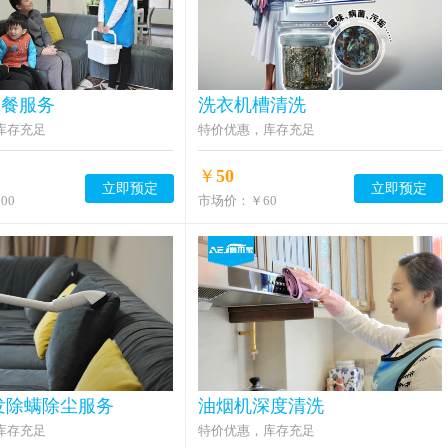
套餐服务
洗衣机槽清洗
库存充足
特价优惠，库存充足
￥
50
立即预定
立即预定
00
市场价：
￥60
发除螨除尘服务
油烟机深度清洗
库存充足
特价优惠，库存充足