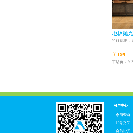
地板抛
特价优惠，
￥
199
市场价：
￥2
用户中心
余额查询
账号充值
会员协议