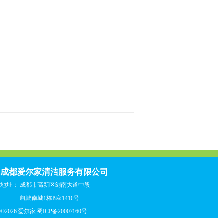
成都爱尔家清洁服务有限公司
地址：
成都市高新区剑南大道中段
凯旋南城1栋B座1410号
©2026 爱尔家
蜀ICP备20007160号