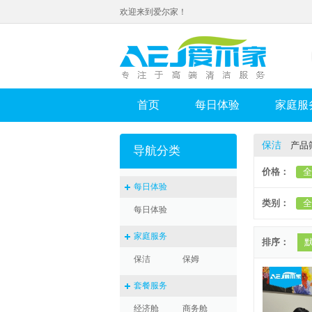
欢迎来到爱尔家！
首页
每日体验
家庭服
保洁
产品
导航分类
价格：
全
每日体验
类别：
全
每日体验
家庭服务
排序：
保洁
保姆
套餐服务
经济舱
商务舱