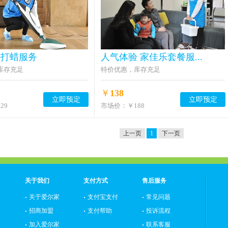
光打蜡服务
人气体验 家佳乐套餐服...
库存充足
特价优惠，库存充足
￥
138
立即预定
立即预定
29
市场价：
￥188
上一页
1
下一页
关于我们
支付方式
售后服务
关于爱尔家
支付宝支付
常见问题
招商加盟
支付帮助
投诉流程
加入爱尔家
联系客服