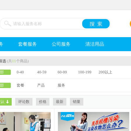
务
套餐服务
公司服务
清洁用品
筛选
(共
11
个商品)
部
0-40
40-59
60-99
100-199
200以上
部
套餐
产品
服务
默认
评论数
价格
最新
销量