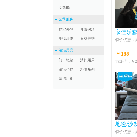
头等舱
公司服务
物业外包
开荒保洁
家佳乐
地毯清洗
石材养护
特价优惠，
清洁用品
￥
188
门口地垫
清扫用具
市场价：
￥2
清洁小物
湿巾系列
清洁用剂
地毯/沙
特价优惠，