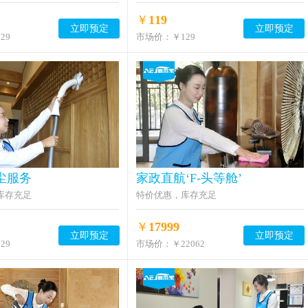
￥
119
立即预定
立即预定
29
市场价：
￥129
掸尘服务
家政直航‘F-头等舱’
库存充足
特价优惠，库存充足
￥
17999
立即预定
立即预定
29
市场价：
￥22062